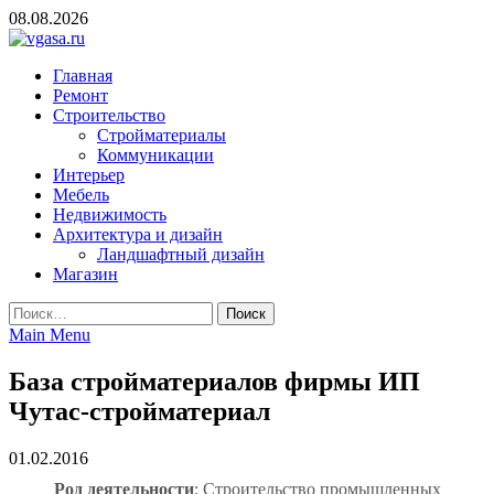
Skip
08.08.2026
to
content
vgasa.ru
Строительный журнал. Всё о строительстве и ремонтах
Главная
Ремонт
Строительство
Стройматериалы
Коммуникации
Интерьер
Мебель
Недвижимость
Архитектура и дизайн
Ландшафтный дизайн
Магазин
Найти:
Main Menu
База стройматериалов фирмы ИП
Чутас-стройматериал
01.02.2016
Род деятельности
: Строительство промышленных