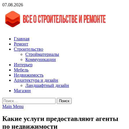
Skip
07.08.2026
to
content
vgasa.ru
Строительный журнал. Всё о строительстве и ремонтах
Главная
Ремонт
Строительство
Стройматериалы
Коммуникации
Интерьер
Мебель
Недвижимость
Архитектура и дизайн
Ландшафтный дизайн
Магазин
Найти:
Main Menu
Какие услуги предоставляют агенты
по недвижимости