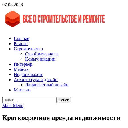
Skip
07.08.2026
to
content
vgasa.ru
Строительный журнал. Всё о строительстве и ремонтах
Главная
Ремонт
Строительство
Стройматериалы
Коммуникации
Интерьер
Мебель
Недвижимость
Архитектура и дизайн
Ландшафтный дизайн
Магазин
Найти:
Main Menu
Краткосрочная аренда недвижимости