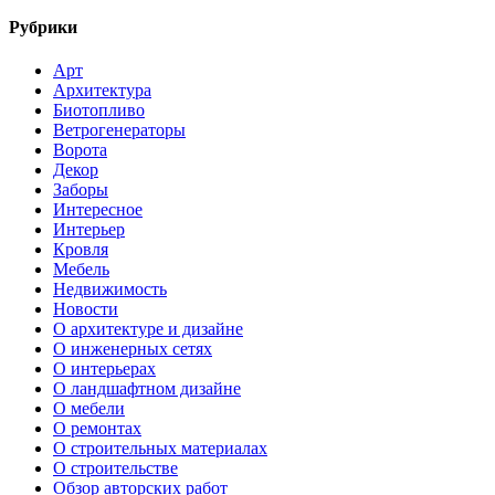
Рубрики
Арт
Архитектура
Биотопливо
Ветрогенераторы
Ворота
Декор
Заборы
Интересное
Интерьер
Кровля
Мебель
Недвижимость
Новости
О архитектуре и дизайне
О инженерных сетях
О интерьерах
О ландшафтном дизайне
О мебели
О ремонтах
О строительных материалах
О строительстве
Обзор авторских работ