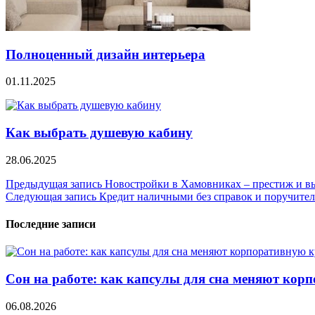
Полноценный дизайн интерьера
01.11.2025
Как выбрать душевую кабину
28.06.2025
Навигация
Предыдущая запись
Новостройки в Хамовниках – престиж и вы
Следующая запись
Кредит наличными без справок и поручите
по
записям
Последние записи
Сон на работе: как капсулы для сна меняют кор
06.08.2026