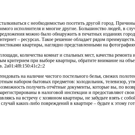
талкиваться с необходимостью посетить другой город. Причины
имого исполнителя и многие другие. Большинство людей, в случ
 предложения можно было обнаружить в печатных изданиях горо
тернет – ресурсах. Такое решение обладает рядом преимуществ.
еристиками квартиры, наглядно представленными на фотография
лощади, количества комнат и спальных мест, качества ремонта и 
ным критерием при выборе квартиры, обратите внимание на объе
 2a01:4f8:150:41c2::2
тендовать на наличие чистого постельного белья, свежих полоте
ртным набором бытовых предметов: холодильник, телевизор, утю
и возможность получить отчётные документы, которые вы, по во
 зарегистрированы в налоговой инспекции и предоставляют свои
ляясь на встречу с хозяином квартиры, не забудьте взять с соб
 случай каких-либо повреждений в квартире – будьте к этому го