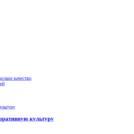
сокое качество
лей
поративную культуру