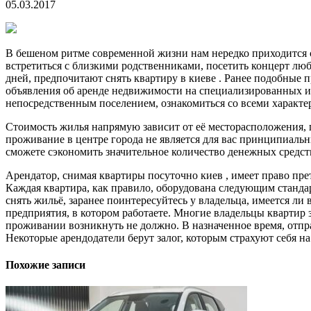
05.03.2017
В бешеном ритме современной жизни нам нередко приходится с
встретиться с близкими родственниками, посетить концерт люб
дней, предпочитают снять квартиру в киеве . Ранее подобные
объявления об аренде недвижимости на специализированных ин
непосредственным поселением, ознакомиться со всеми характ
Стоимость жилья напрямую зависит от её месторасположения, п
проживание в центре города не является для вас принципиаль
сможете сэкономить значительное количество денежных средств.
Арендатор, снимая квартиры посуточно киев , имеет право пре
Каждая квартира, как правило, оборудована следующим станда
снять жильё, заранее поинтересуйтесь у владельца, имеется л
предприятия, в котором работаете. Многие владельцы квартир
проживании возникнуть не должно. В назначенное время, отправ
Некоторые арендодатели берут залог, которым страхуют себя на
Похожие записи