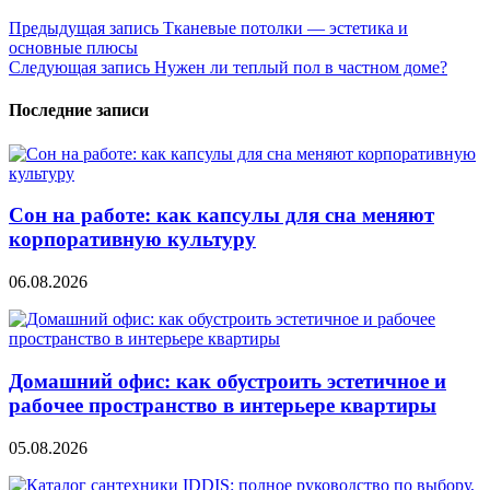
Навигация
Предыдущая запись
Тканевые потолки — эстетика и
основные плюсы
по
Следующая запись
Нужен ли теплый пол в частном доме?
записям
Последние записи
Сон на работе: как капсулы для сна меняют
корпоративную культуру
06.08.2026
Домашний офис: как обустроить эстетичное и
рабочее пространство в интерьере квартиры
05.08.2026