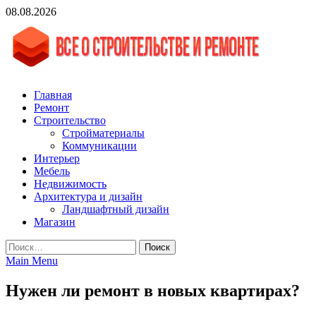
Skip
08.08.2026
to
content
vgasa.ru
Строительный журнал. Всё о строительстве и ремонтах
Главная
Ремонт
Строительство
Стройматериалы
Коммуникации
Интерьер
Мебель
Недвижимость
Архитектура и дизайн
Ландшафтный дизайн
Магазин
Найти:
Main Menu
Нужен ли ремонт в новых квартирах?