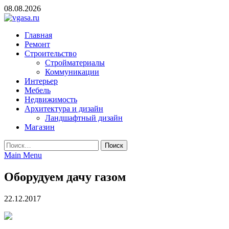
Skip
08.08.2026
to
content
vgasa.ru
Строительный журнал. Всё о строительстве и ремонтах
Главная
Ремонт
Строительство
Стройматериалы
Коммуникации
Интерьер
Мебель
Недвижимость
Архитектура и дизайн
Ландшафтный дизайн
Магазин
Найти:
Main Menu
Оборудуем дачу газом
22.12.2017