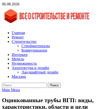
Skip
06.08.2026
to
content
vgasa.ru
Строительный журнал. Всё о строительстве и ремонтах
Главная
Ремонт
Строительство
Стройматериалы
Коммуникации
Интерьер
Мебель
Недвижимость
Архитектура и дизайн
Ландшафтный дизайн
Магазин
Найти:
Main Menu
Оцинкованные трубы ВГП: виды,
характеристики, области и цели