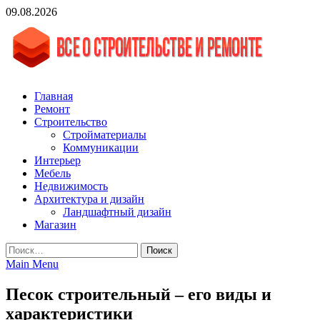
Skip
09.08.2026
to
content
vgasa.ru
Строительный журнал. Всё о строительстве и ремонтах
Главная
Ремонт
Строительство
Стройматериалы
Коммуникации
Интерьер
Мебель
Недвижимость
Архитектура и дизайн
Ландшафтный дизайн
Магазин
Найти:
Main Menu
Песок строительный – его виды и
характеристики