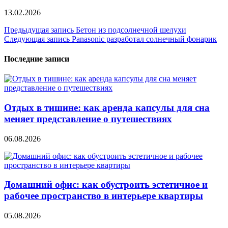
13.02.2026
Навигация
Предыдущая запись
Бетон из подсолнечной шелухи
Следующая запись
Panasonic разработал солнечный фонарик
по
записям
Последние записи
Отдых в тишине: как аренда капсулы для сна
меняет представление о путешествиях
06.08.2026
Домашний офис: как обустроить эстетичное и
рабочее пространство в интерьере квартиры
05.08.2026