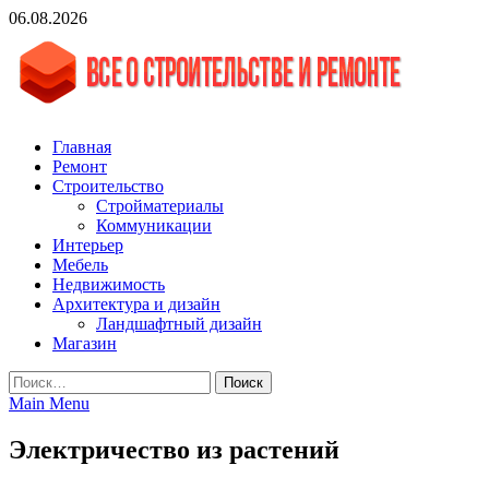
Skip
06.08.2026
to
content
vgasa.ru
Строительный журнал. Всё о строительстве и ремонтах
Главная
Ремонт
Строительство
Стройматериалы
Коммуникации
Интерьер
Мебель
Недвижимость
Архитектура и дизайн
Ландшафтный дизайн
Магазин
Найти:
Main Menu
Электричество из растений