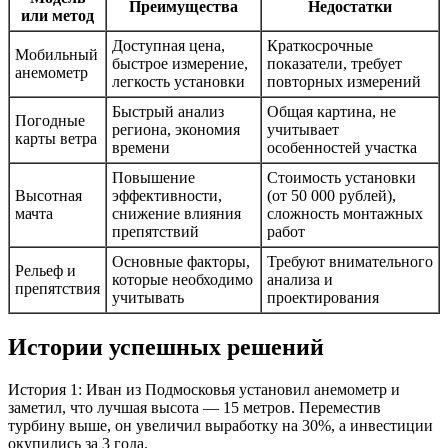
Преимущества
Недостатки
или метод
Доступная цена,
Краткосрочные
Мобильный
быстрое измерение,
показатели, требует
анемометр
легкость установки
повторных измерений
Быстрый анализ
Общая картина, не
Погодные
региона, экономия
учитывает
карты ветра
времени
особенностей участка
Повышение
Стоимость установки
Высотная
эффективности,
(от 50 000 рублей),
мачта
снижение влияния
сложность монтажных
препятствий
работ
Основные факторы,
Требуют внимательного
Рельеф и
которые необходимо
анализа и
препятствия
учитывать
проектирования
Истории успешных решений
История 1: Иван из Подмосковья установил анемометр и
заметил, что лучшая высота — 15 метров. Переместив
турбину выше, он увеличил выработку на 30%, а инвестиции
окупились за 3 года.