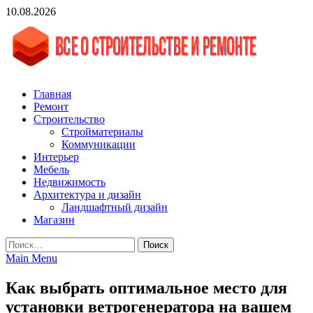
Skip
10.08.2026
to
content
vgasa.ru
Строительный журнал. Всё о строительстве и ремонтах
Главная
Ремонт
Строительство
Стройматериалы
Коммуникации
Интерьер
Мебель
Недвижимость
Архитектура и дизайн
Ландшафтный дизайн
Магазин
Найти:
Main Menu
Как выбрать оптимальное место для
установки ветрогенератора на вашем