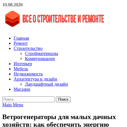
Skip
10.08.2026
to
content
vgasa.ru
Строительный журнал. Всё о строительстве и ремонтах
Главная
Ремонт
Строительство
Стройматериалы
Коммуникации
Интерьер
Мебель
Недвижимость
Архитектура и дизайн
Ландшафтный дизайн
Магазин
Найти:
Main Menu
Ветрогенераторы для малых дачных
хозяйств: как обеспечить энергию