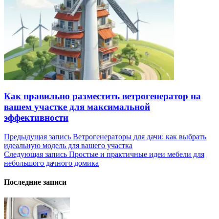
Как правильно разместить ветрогенератор на
вашем участке для максимальной
эффективности
Навигация
Предыдущая запись
Ветрогенераторы для дачи: как выбрать
идеальную модель для вашего участка
по
Следующая запись
Простые и практичные идеи мебели для
записям
небольшого дачного домика
Последние записи