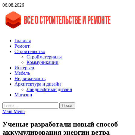
Skip
06.08.2026
to
content
vgasa.ru
Строительный журнал. Всё о строительстве и ремонтах
Главная
Ремонт
Строительство
Стройматериалы
Коммуникации
Интерьер
Мебель
Недвижимость
Архитектура и дизайн
Ландшафтный дизайн
Магазин
Найти:
Main Menu
Ученые разработали новый способ
аккумулирования энергии ветра