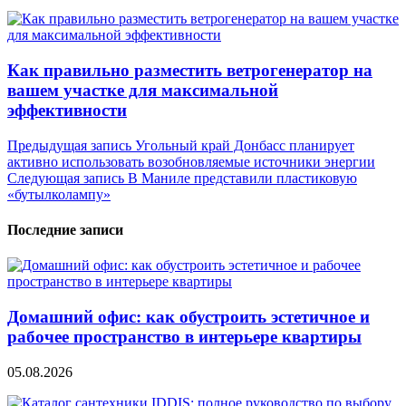
Как правильно разместить ветрогенератор на
вашем участке для максимальной
эффективности
Навигация
Предыдущая запись
Угольный край Донбасс планирует
активно использовать возобновляемые источники энергии
по
Следующая запись
В Маниле представили пластиковую
записям
«бутылколампу»
Последние записи
Домашний офис: как обустроить эстетичное и
рабочее пространство в интерьере квартиры
05.08.2026