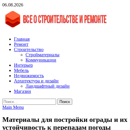
Skip
06.08.2026
to
content
vgasa.ru
Строительный журнал. Всё о строительстве и ремонтах
Главная
Ремонт
Строительство
Стройматериалы
Коммуникации
Интерьер
Мебель
Недвижимость
Архитектура и дизайн
Ландшафтный дизайн
Магазин
Найти:
Main Menu
Материалы для постройки ограды и их
устойчивость к перепадам погоды