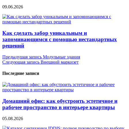
09.06.2026
Как сделать забор уникальным и
запоминающимся с помощью нестандартных
решений
Навигация
Предыдущая запись
Модульные здания
Следующая запись
Bнешний маркизет
по
записям
Последние записи
Домашний офис: как обустроить эстетичное и
рабочее пространство в интерьере квартиры
05.08.2026