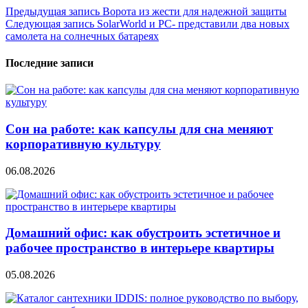
Навигация
Предыдущая запись
Ворота из жести для надежной защиты
Следующая запись
SolarWorld и PC- представили два новых
по
самолета на солнечных батареях
записям
Последние записи
Сон на работе: как капсулы для сна меняют
корпоративную культуру
06.08.2026
Домашний офис: как обустроить эстетичное и
рабочее пространство в интерьере квартиры
05.08.2026