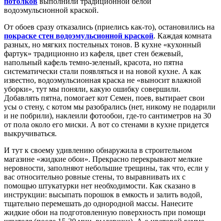
потолков
выполнили традиционной белой
водоэмульсионной краской.
От обоев сразу отказались (приелись как-то), остановились на
покраске стен водоэмульсионной краской
. Каждая комната
разных, но мягких постельных тонов. В кухне «кухонный
фартук» традиционно из кафеля, цвет стен бежевый,
напольный кафель темно-зеленый, красота, но пятна
систематически стали появляться и на новой кухне. А как
известно, водоэмульсионная краска не «выносит влажной
уборки», тут мы поняли, какую ошибку совершили.
Добавлять пятна, помогает кот Семен, поев, вытирает свои
усы о стену, с котом мы разобрались (нет, никому не подарили
и не побрили), наклеили фотообои, где-то сантиметров на 30
от пола около его миски. А вот со стенами в кухне придется
выкручиваться.
И тут к своему удивлению обнаружила в строительном
магазине «жидкие обои». Прекрасно перекрывают мелкие
неровности, заполняют небольшие трещины, так что, если у
вас относительно ровные стены, то выравнивать их с
помощью штукатурки нет необходимости. Как сказано в
инструкции: высыпать порошок в емкость и залить водой,
тщательно перемешать до однородной массы. Нанесите
жидкие обои на подготовленную поверхность при помощи