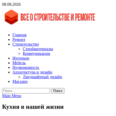
Skip
08.08.2026
to
content
vgasa.ru
Строительный журнал. Всё о строительстве и ремонтах
Главная
Ремонт
Строительство
Стройматериалы
Коммуникации
Интерьер
Мебель
Недвижимость
Архитектура и дизайн
Ландшафтный дизайн
Магазин
Найти:
Main Menu
Кухня в нашей жизни