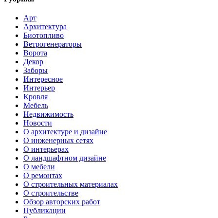
Арт
Архитектура
Биотопливо
Ветрогенераторы
Ворота
Декор
Заборы
Интересное
Интерьер
Кровля
Мебель
Недвижимость
Новости
О архитектуре и дизайне
О инженерных сетях
О интерьерах
О ландшафтном дизайне
О мебели
О ремонтах
О строительных материалах
О строительстве
Обзор авторских работ
Публикации