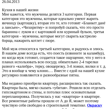
26.04.2013
Кухня в нашей жизни
Мне кажется, что мужчины делятся 3 категории. Первая
категория это мужчины, которые идеально умеют жарить
яичницу (картошку), вторая это те, кто готовят «Бланкет данё
а лансьен», «Чихиритму» и попробуй сказать, что это просто
баранина с луком и с картошкой или куриный бульон, третья
категория – мужчины, которые могут сварить кастрюлю
борща, нажарить котлет с пюре.
Мой муж относится к третьей категории, и радуюсь и злюсь.
В нашем доме всегда есть, что поесть (извините за каламбур),
но когда муж готовит, создается такое ощущение, что у него в
планах использовать всю посуду, обязательно 2-4 тарелки
разного «калибра», терку, овощерезку, 3-4 ложки, вилки и т. д.
Это я вообще к чему клоню.… Вместе с едой на нашей кухне
регулярно появляются и разнообразные пятна.
Мы недавно приобрели квартиру, расширились так сказать.
Квартира была, мягко сказать «убитая». Решили всю отделать
гипсокартоном и стены, и потолки плюс основательная
перепланировка. Получилась у нас «квартира» в квартире.
Все ремонтные работы прошли от А до Я, может поэтому
чувствую себя свободно в строительной тематике.
Окраску