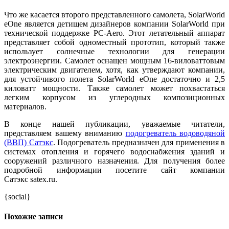
Что же касается второго представленного самолета, SolarWorld
eOne является детищем дизайнеров компании SolarWorld при
технической поддержке PC-Aero. Этот летательный аппарат
представляет собой одноместный прототип, который также
использует солнечные технологии для генерации
электроэнергии. Самолет оснащен мощным 16-виловаттовым
электрическим двигателем, хотя, как утверждают компании,
для устойчивого полета SolarWorld eOne достаточно и 2,5
киловатт мощности. Также самолет может похвастаться
легким корпусом из углеродных композиционных
материалов.
В конце нашей публикации, уважаемые читатели,
представляем вашему вниманию
подогреватель водоводяной
(ВВП) Сатэкс
. Подогреватель предназначен для применения в
системах отопления и горячего водоснабжения зданий и
сооружений различного назначения. Для получения более
подробной информации посетите сайт компании
Сатэкс satex.ru.
{social}
Похожие записи