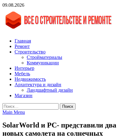
Skip
09.08.2026
to
content
vgasa.ru
Строительный журнал. Всё о строительстве и ремонтах
Главная
Ремонт
Строительство
Стройматериалы
Коммуникации
Интерьер
Мебель
Недвижимость
Архитектура и дизайн
Ландшафтный дизайн
Магазин
Найти:
Main Menu
SolarWorld и PC- представили два
новых самолета на солнечных