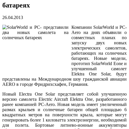
батареях
26.04.2013
Компании SolarWorld и PC-
Aero на днях объявили о
совместных планах по
запуску двух новых
электрических самолетов,
работающих на солнечных
батареях. Новые модели,
прототип SolarWorld Eone и
улучшенный самолет
Elektra One Solar, будут
представлены на Международном шоу гражданской авиации
AERO в городе Фридрихсхафен, Германия.
Новый Electra One Solar представляет собой улучшенную
версию самолета Electric Aircraft Elektra One, разработанного
ранее компанией PC-Aero. Новая модель имеет увеличенный
размах крыльев и солнечные батареи общей площадью 6
квадратных метров на поверхности крыла, которые могут
генерировать более 1 киловатта электроэнергии, необходимой
для полета. Бортовые литиево-ионные аккумуляторы