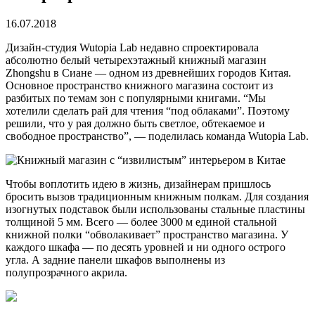
16.07.2018
Дизайн-студия Wutopia Lab недавно спроектировала
абсолютно белый четырехэтажный книжный магазин
Zhongshu в Сиане — одном из древнейших городов Китая.
Основное пространство книжного магазина состоит из
разбитых по темам зон с популярными книгами. “Мы
хотелили сделать рай для
чтения “под облаками”. Поэтому
решили, что у рая должно быть светлое, обтекаемое и
свободное пространство”, — поделилась команда Wutopia Lab.
Чтобы воплотить идею в жизнь, дизайнерам пришлось
бросить вызов традиционным книжным полкам. Для создания
изогнутых подставок были использованы стальные пластины
толщиной 5 мм. Всего — более 3000 м единой стальной
книжной полки “обволакивает” пространство магазина. У
каждого шкафа — по десять уровней и ни одного острого
угла. А задние панели шкафов выполнены из
полупрозрачного акрила.