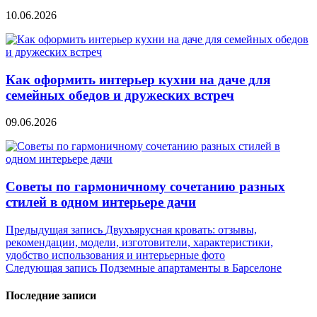
10.06.2026
Как оформить интерьер кухни на даче для
семейных обедов и дружеских встреч
09.06.2026
Советы по гармоничному сочетанию разных
стилей в одном интерьере дачи
Навигация
Предыдущая запись
Двухъярусная кровать: отзывы,
рекомендации, модели, изготовители, характеристики,
по
удобство использования и интерьерные фото
записям
Следующая запись
Подземные апартаменты в Барселоне
Последние записи