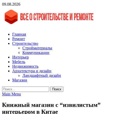
Skip
09.08.2026
to
content
vgasa.ru
Строительный журнал. Всё о строительстве и ремонтах
Главная
Ремонт
Строительство
Стройматериалы
Коммуникации
Интерьер
Мебель
Недвижимость
Архитектура и дизайн
Ландшафтный дизайн
Магазин
Найти:
Main Menu
Книжный магазин с “извилистым”
интерьером в Китае