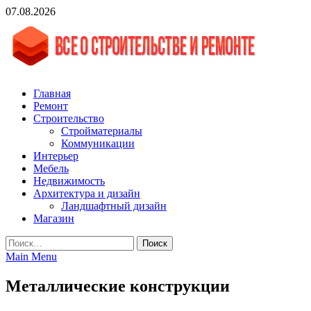
Skip
07.08.2026
to
content
vgasa.ru
Строительный журнал. Всё о строительстве и ремонтах
Главная
Ремонт
Строительство
Стройматериалы
Коммуникации
Интерьер
Мебель
Недвижимость
Архитектура и дизайн
Ландшафтный дизайн
Магазин
Найти:
Main Menu
Металлические конструкции