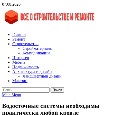
Skip
07.08.2026
to
content
vgasa.ru
Строительный журнал. Всё о строительстве и ремонтах
Главная
Ремонт
Строительство
Стройматериалы
Коммуникации
Интерьер
Мебель
Недвижимость
Архитектура и дизайн
Ландшафтный дизайн
Магазин
Найти:
Main Menu
Водосточные системы необходимы
практически любой кровле