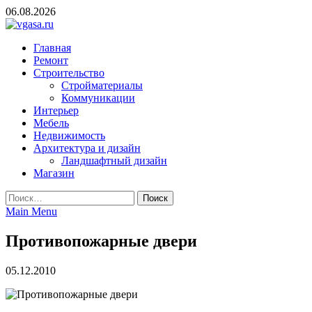
Skip
06.08.2026
to
content
vgasa.ru
Строительный журнал. Всё о строительстве и ремонтах
Главная
Ремонт
Строительство
Стройматериалы
Коммуникации
Интерьер
Мебель
Недвижимость
Архитектура и дизайн
Ландшафтный дизайн
Магазин
Найти:
Main Menu
Противопожарные двери
05.12.2010