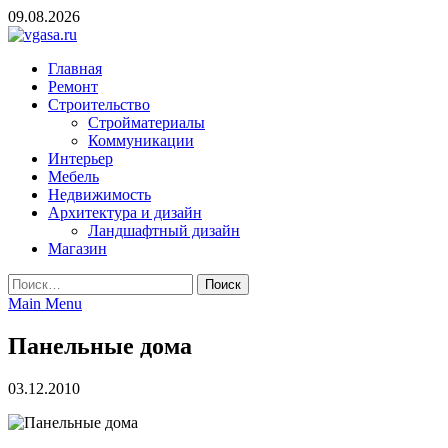
Skip
09.08.2026
to
content
vgasa.ru
Строительный журнал. Всё о строительстве и ремонтах
Главная
Ремонт
Строительство
Стройматериалы
Коммуникации
Интерьер
Мебель
Недвижимость
Архитектура и дизайн
Ландшафтный дизайн
Магазин
Найти:
Main Menu
Панельные дома
03.12.2010