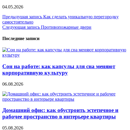
04.05.2026
Навигация
Предыдущая запись
Как сделать уникальную перегородку
самостоятельно
по
Следующая запись
Противопожарные двери
записям
Последние записи
Сон на работе: как капсулы для сна меняют
корпоративную культуру
06.08.2026
Домашний офис: как обустроить эстетичное и
рабочее пространство в интерьере квартиры
05.08.2026