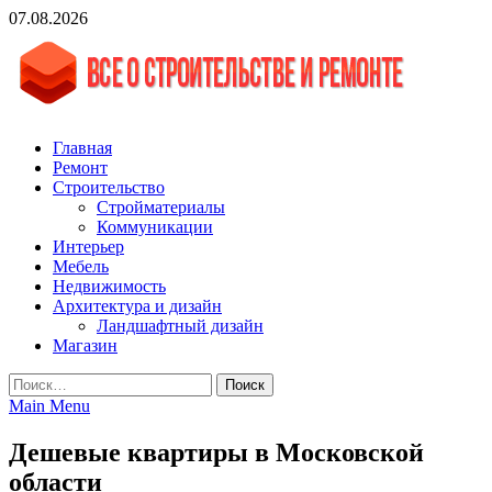
Skip
07.08.2026
to
content
vgasa.ru
Строительный журнал. Всё о строительстве и ремонтах
Главная
Ремонт
Строительство
Стройматериалы
Коммуникации
Интерьер
Мебель
Недвижимость
Архитектура и дизайн
Ландшафтный дизайн
Магазин
Найти:
Main Menu
Дешевые квартиры в Московской
области