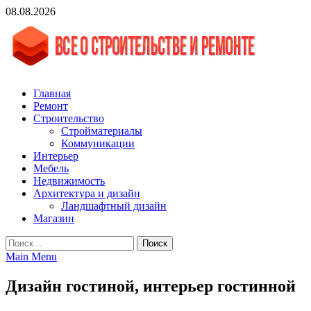
Skip
08.08.2026
to
content
vgasa.ru
Строительный журнал. Всё о строительстве и ремонтах
Главная
Ремонт
Строительство
Стройматериалы
Коммуникации
Интерьер
Мебель
Недвижимость
Архитектура и дизайн
Ландшафтный дизайн
Магазин
Найти:
Main Menu
Дизайн гостиной, интерьер гостинной