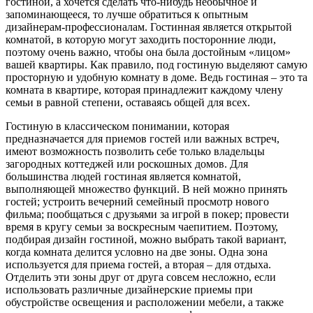
гостиной, а хочется сделать что-нибудь необычное и
запоминающееся, то лучше обратиться к опытным
дизайнерам-профессионалам. Гостинная является открытой
комнатой, в которую могут заходить посторонние люди,
поэтому очень важно, чтобы она была достойным «лицом»
вашей квартиры. Как правило, под гостиную выделяют самую
просторную и удобную комнату в доме. Ведь гостиная – это та
комната в квартире, которая принадлежит каждому члену
семьи в равной степени, оставаясь общей для всех.
Гостиную в классическом понимании, которая
предназначается для приемов гостей или важных встреч,
имеют возможность позволить себе только владельцы
загородных коттеджей или роскошных домов. Для
большинства людей гостиная является комнатой,
выполняющей множество функций. В ней можно принять
гостей; устроить вечерний семейный просмотр нового
фильма; пообщаться с друзьями за игрой в покер; провести
время в кругу семьи за воскресным чаепитием. Поэтому,
подбирая дизайн гостиной, можно выбрать такой вариант,
когда комната делится условно на две зоны. Одна зона
используется для приема гостей, а вторая – для отдыха.
Отделить эти зоны друг от друга совсем несложно, если
использовать различные дизайнерские приемы при
обустройстве освещения и расположении мебели, а также