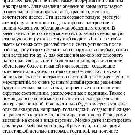
применяя разную цветовую гамму в оформлении комнаты.
Как правило, для выделения обеденной зоны используют
различные оттенки оранжевого, красного, желтого,
золотистого цветов. Эти цвета создают теплую, уютную
атмосферу и помогают создать хорошее настроение и
непринужденную обстановку за обеденным столом. В
качестве источника света можно использовать небольшую
стильную люстру или лампу с абажуром. Для того чтобы
иметь возможность расслабиться и снять усталость после
работы, зону отдыха желательно оформить в голубых, синих
или зеленых тонах. А для освещения можно использовать
настенные светильники различных видов; бра, делающие
обстановку более интимной или торшеры, создающие
освещение для уютного отдыха или беседы. Если нужно
использовать все пространство гостиной для торжественных
мероприятий, то очень удачным дизайнерским решением
будут точечные светильники, встроенные в потолок или
скрытые светильники, расположенные в карнизах. Также с
помощью освещения можно выделить некоторые детали
интерьера гостиной. Очень стильно будет смотреться в зоне
отдыха аквариум, например, голландский, создающий живую
и красочную картину водного мира, или плоский аквариум,
висящий на стене в виде картины. Можно даже вмонтировать
аквариум в мебельную стенку. Кроме того, что аквариум
станет яркой деталью интерьера гостиной, вы получите