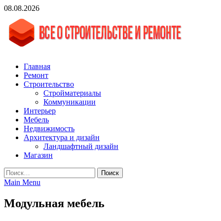
Skip
08.08.2026
to
content
vgasa.ru
Строительный журнал. Всё о строительстве и ремонтах
Главная
Ремонт
Строительство
Стройматериалы
Коммуникации
Интерьер
Мебель
Недвижимость
Архитектура и дизайн
Ландшафтный дизайн
Магазин
Найти:
Main Menu
Модульная мебель