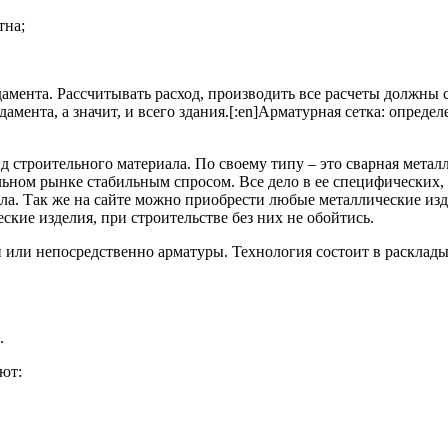
тна;
дамента. Рассчитывать расход, производить все расчеты должны
мента, а значит, и всего здания.[:en]
Арматурная сетка: определ
 строительного материала. По своему типу – это сварная металл
льном рынке стабильным спросом. Все дело в ее специфических
ла. Так же на сайте можно приобрести любые металлические издел
кие изделия, при строительстве без них не обойтись.
и или непосредственно арматуры. Технология состоит в расклад
.
ют: