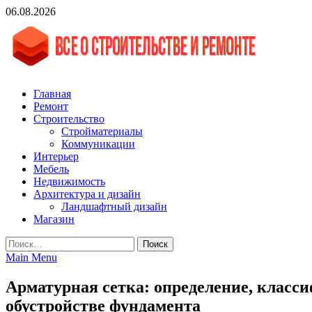
Skip
06.08.2026
to
content
vgasa.ru
Строительный журнал. Всё о строительстве и ремонтах
Главная
Ремонт
Строительство
Стройматериалы
Коммуникации
Интерьер
Мебель
Недвижимость
Архитектура и дизайн
Ландшафтный дизайн
Магазин
Найти:
Main Menu
Арматурная сетка: определение, класс
обустройстве фундамента