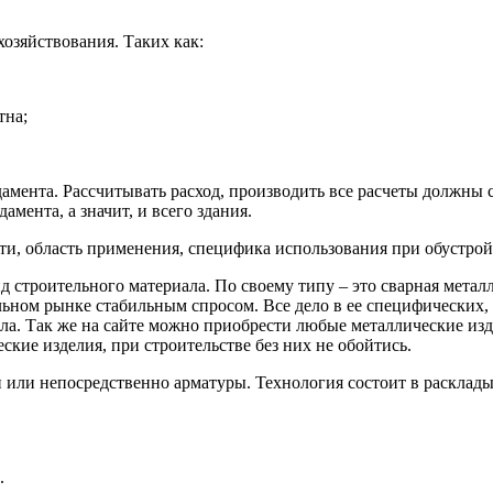
хозяйствования. Таких как:
тна;
дамента. Рассчитывать расход, производить все расчеты должны
амента, а значит, и всего здания.
сти, область применения, специфика использования при обустро
 строительного материала. По своему типу – это сварная металл
льном рынке стабильным спросом. Все дело в ее специфических
ла. Так же на сайте можно приобрести любые металлические издел
кие изделия, при строительстве без них не обойтись.
и или непосредственно арматуры. Технология состоит в расклад
.