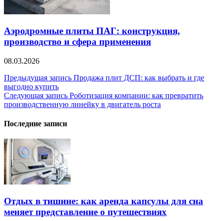
Аэродромные плиты ПАГ: конструкция,
производство и сфера применения
08.03.2026
Навигация
Предыдущая запись
Продажа плит ДСП: как выбрать и где
выгодно купить
по
Следующая запись
Роботизация компании: как превратить
записям
производственную линейку в двигатель роста
Последние записи
Отдых в тишине: как аренда капсулы для сна
меняет представление о путешествиях