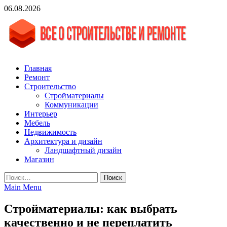
Skip
06.08.2026
to
content
vgasa.ru
Строительный журнал. Всё о строительстве и ремонтах
Главная
Ремонт
Строительство
Стройматериалы
Коммуникации
Интерьер
Мебель
Недвижимость
Архитектура и дизайн
Ландшафтный дизайн
Магазин
Найти:
Main Menu
Стройматериалы: как выбрать
качественно и не переплатить