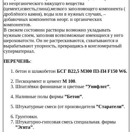
из неорганического вяжущего вещества
(цемент,известь,глина),мелкого заполняющего компонента (
дроблёного камня), воды или в нужных случаях, –
добавочных компонентов неорг. и органических
компонентов.
В свежем состоянии растворы возможно укладывать
нужным слоем, заполняя всевозможные имеющиеся у него
шероховатости. Он не растрескиваются, схватываются и
вырабатывают упорность, превращаясь в конгломератный
суперматериал.
ПЕРЕЧЕНЬ
:
бетон и шлакобетон
БСГ В22,5 М300 П3-П4 F150 W6.
Пескоцемент и цемент
М 100
.
Шпатлёвки финишные и цветные
”Унифлот”
.
Наливные полы фирмы
”Бетон”
.
Штукатурные смеси (от производителя
”Старатели”
.
Грунтовки.
Штукатурно-гипсовая смесь специальная. фирмы
”Эгита”
.