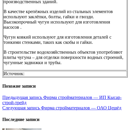
производственных зданий.
В качестве крепёжных изделий из стальных элементов
используют заклёпки, болты, гайки и гвозди.
Высокопрочный чугун используют для изготовления
насосов .
Чугун ковкий используют для изготовления деталей с
тонкими стенками, таких как скобы и гайки.
В строительстве водохозяйственных объектов употребляют
плиты чугуна – для отделки поверхности водных строений,
чугунные задвижки и трубы.
Источник:
Похожие записи
Навигация
Предыдущая запись
Фирма стройматериалов — ИП Кысар-
строй-трейд
по
Следующая запись
Фирма стройматериалов — ОАО Цещёд
записям
Последние записи