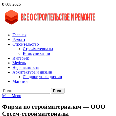
Skip
07.08.2026
to
content
vgasa.ru
Строительный журнал. Всё о строительстве и ремонтах
Главная
Ремонт
Строительство
Стройматериалы
Коммуникации
Интерьер
Мебель
Недвижимость
Архитектура и дизайн
Ландшафтный дизайн
Магазин
Найти:
Main Menu
Фирма по стройматериалам — ООО
Сосем-стройматериалы