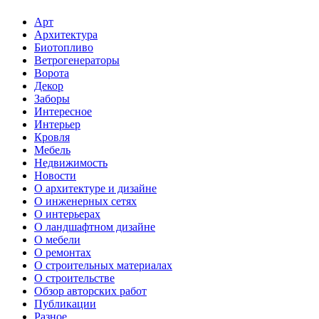
Арт
Архитектура
Биотопливо
Ветрогенераторы
Ворота
Декор
Заборы
Интересное
Интерьер
Кровля
Мебель
Недвижимость
Новости
О архитектуре и дизайне
О инженерных сетях
О интерьерах
О ландшафтном дизайне
О мебели
О ремонтах
О строительных материалах
О строительстве
Обзор авторских работ
Публикации
Разное