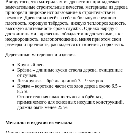
Ввиду того, что материалам из древесины принадлежат
замечательные строительные качества, материалы из дерева
приобрели широкое использование в строительстве и
ремонте. Древесина несёт в себе небольшую среднюю
плотность, хорошую твёрдость, низкую теплопроводность,
высокую длительность срока службы. Однако наряду с
достоинствами , древесина обладает и недостатками, т.к.:
неоднородность, влагопоглощение, меняя при этом свои
размеры и прочность; распадается от гниения ; горючесть.
Деревянные материалы и изделия.
Круглый лес.
Брёвна – длинные куски ствола дерева, очищенные
от сучьев.
Лес-кругляк – брёвна длиной 3 – 9 метров.
Кряжа – короткие части cтволов дерева около 6,5 –
8,5 м.
Относительная влажность леса в брёвнах,
применяемого для основных несущих конструкций,
должна быть менее 25 %.
Металлы и изделия из металла
.
Металлические материалы, используемые при