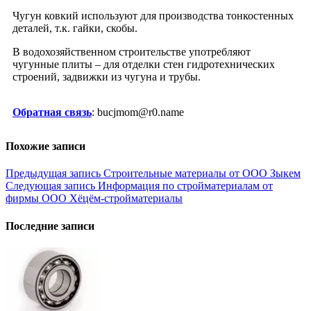
Чугун ковкий используют для производства тонкостенных
деталей, т.к. гайки, скобы.
В водохозяйственном строительстве употребляют
чугунные плиты – для отделки стен гидротехнических
строений, задвижки из чугуна и трубы.
Обратная связь
: bucjmom@r0.name
Похожие записи
Навигация
Предыдущая запись
Строительные материалы от ООО Зыкем
Следующая запись
Информация по стройматериалам от
по
фирмы ООО Xёцём-стройматериалы
записям
Последние записи