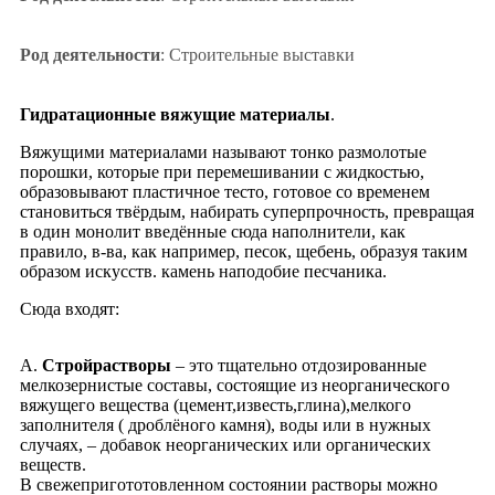
Род деятельности
: Строительные выставки
Гидратационные вяжущие материалы
.
Вяжущими материалами называют тонко размолотые
порошки, которые при перемешивании с жидкостью,
образовывают пластичное тесто, готовое со временем
становиться твёрдым, набирать суперпрочность, превращая
в один монолит введённые сюда наполнители, как
правило, в-ва, как например, песок, щебень, образуя таким
образом искусств. камень наподобие песчаника.
Cюда входят:
А.
Стройрастворы
– это тщательно отдозированные
мелкозернистые составы, состоящие из неорганического
вяжущего вещества (цемент,известь,глина),мелкого
заполнителя ( дроблёного камня), воды или в нужных
случаях, – добавок неорганических или органических
веществ.
В свежепригототовленном состоянии растворы можно