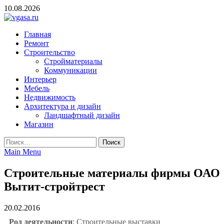
Skip
10.08.2026
to
content
vgasa.ru
Строительный журнал. Всё о строительстве и ремонтах
Главная
Ремонт
Строительство
Стройматериалы
Коммуникации
Интерьер
Мебель
Недвижимость
Архитектура и дизайн
Ландшафтный дизайн
Магазин
Найти:
Main Menu
Строительные материалы фирмы ОАО
Вытит-стройтрест
20.02.2016
Род деятельности
: Строительные выставки