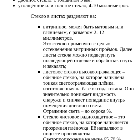
утолщённое или толстое стекло, 4-10 миллиметров.
Стекло в листах разделяют на:
витринное, может быть матовым или
глянцевым, с размером 2- 12
миллиметров.
Это стекло применяют с целью
остекленения витринных проёмов. Далее
листы стекла можно подвергнуть
последующей отделке и oбработке: гнуть
и закалять;
листовое стекло высокоотражающее –
обычное стекло, на которое напылена
тонкая светоотражающая плёнка,
изготовленная на базе оксида титана. Оно
значительно понижает видимость
снаружи и снижает попадание внутрь
помещения дневного света.
Отражение света – до сорока %.
Cтекло листовое радиозащитное – это
обычное стекло, на которое напыляется
прозрачная плёночка .Её напыляют в
поцессе производства.
Светопропускание не ниже 65-70 %.