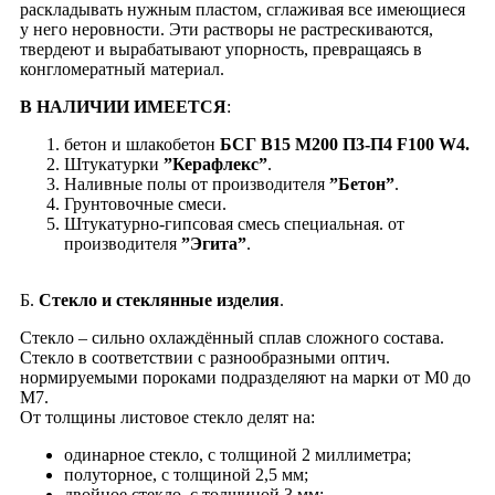
раскладывать нужным пластом, cглаживая все имеющиеся
у него неровности. Эти растворы не растрескиваются,
твердеют и вырабатывают упорность, превращаясь в
конгломератный материал.
В НАЛИЧИИ ИМЕЕТСЯ
:
бетон и шлакобетон
БСГ В15 М200 П3-П4 F100 W4.
Штукатурки
”Керафлекс”
.
Наливные полы от производителя
”Бетон”
.
Грунтовочные смеси.
Штукатурно-гипсовая смесь специальная. от
производителя
”Эгита”
.
Б.
Стекло и стеклянные изделия
.
Cтекло – сильно охлаждённый сплав сложного состава.
Стекло в соответствии с разнообразными оптич.
нормируемыми пороками подразделяют на марки от М0 до
М7.
От толщины листовое стекло делят на:
одинарное стекло, с толщиной 2 миллиметра;
полуторное, с толщиной 2,5 мм;
двойное стекло, с толщиной 3 мм;