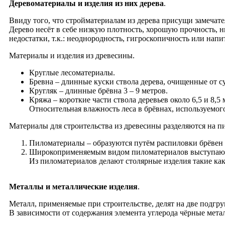
Деревоматериалы и изделия из них дерева
.
Ввиду того, что стройматериалам из дерева присущи замечат
Дерево несёт в себе низкую плотность, хорошую прочность, 
недостатки, т.к.: неоднородность, гигроскопичность или напи
Материалы и изделия из древесины.
Круглые лесоматериалы.
Бревна – длинные куски ствола дерева, очищенные от с
Кругляк – длинные брёвна 3 – 9 метров.
Кряжа – короткие части ствола деревьев около 6,5 и 8,5 
Относительная влажность леса в брёвнах, используемог
Материалы для строительства из древесины разделяются на 
Пиломатериалы – образуются путём распиловки брёвен (т
Широкоприменяемым видом пиломатериалов выступают 
Из пиломатериалов делают столярные изделия такие как 
Металлы и металлические изделия
.
Металл, применяемые при строительстве, делят на две подгру
В зависимости от содержания элемента углерода чёрные метал