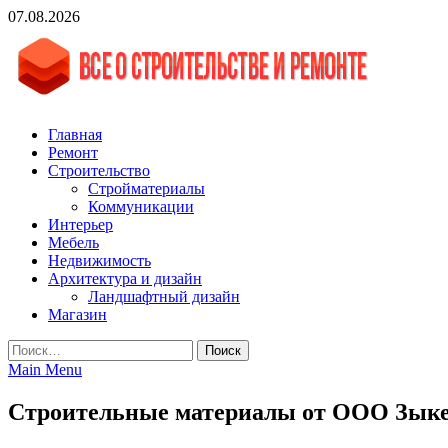
Skip
07.08.2026
to
content
vgasa.ru
Строительный журнал. Всё о строительстве и ремонтах
Главная
Ремонт
Строительство
Стройматериалы
Коммуникации
Интерьер
Мебель
Недвижимость
Архитектура и дизайн
Ландшафтный дизайн
Магазин
Найти:
Main Menu
Строительные материалы от ООО Зык