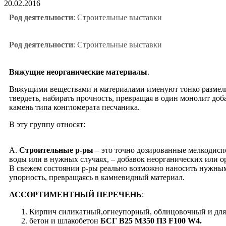
20.02.2016
Род деятельности
: Строительные выставки
Род деятельности
: Строительные выставки
Вяжущие неорганические материалы
.
Вяжущими веществами и материалами именуют тонко размельч
твердеть, набирать прочность, превращая в один монолит доба
камень типа конгломерата песчаника.
В эту группу относят:
А.
Строительные р-ры
– это точно дозированные мелкодиспер
воды или в нужных случаях, – добавок неорганических или ор
В свежем состоянии р-ры реально возможно наносить нужным
упорность, превращаясь в камневидный материал.
АССОРТИМЕНТНЫЙ ПЕРЕЧЕНЬ
:
Кирпич силикатный,огнеупорный, облицовочный и для 
бетон и шлакобетон
БСГ В25 М350 П3 F100 W4.