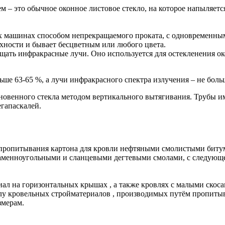
 – это обычное оконное листовое стекло, на которое напыляетс
 машинах способом непрекращаемого проката, с одновременным 
хности и бывает бесцветным или любого цвета.
щать инфракрасные лучи. Оно используется для остекленения о
ьше 63-65 %, а лучи инфракрасного спектра излучения – не боль
новенного стекла методом вертикального вытягивания. Трубы им
гапаскалей.
пропитывания картона для кровли нефтяными смолистыми биту
 каменноугольными и сланцевыми дегтевыми смолами, с следующ
ал на горизонтальных крышах , а также кровлях с малыми скоса
лу кровельных стройматериалов , производимых путём пропиты
змерам.