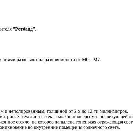
дителя
”Ротбанд”
.
ениями разделяют на разновидности от М0 – М7.
ым и неполированным, толщиной от 2-х до 12-ти миллиметров.
витрин. Затем листы стекла можно подвергнуть последующей отд
конное стекло, на которое напылена тоненькая отражающая свет 
оникновение во внутренние помещения солнечного света.