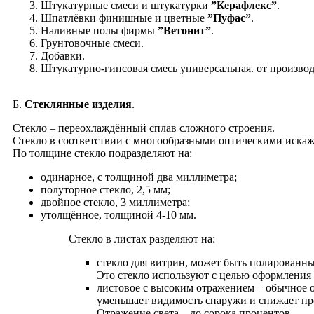
Штукатурные смеси и штукатурки
”Керафлекс”
.
Шпатлёвки финишные и цветные
”Пуфас”
.
Наливные полы фирмы
”Ветонит”
.
Грунтовочные смеси.
Добавки.
Штукатурно-гипсовая смесь универсальная. от произво
Б.
Стеклянные изделия
.
Cтекло – переохлаждённый сплав сложного строения.
Стекло в соответствии с многообразными оптическими искаж
По толщине стекло подразделяют на:
одинарное, с толщиной два миллиметра;
полуторное стекло, 2,5 мм;
двойное стекло, 3 миллиметра;
утолщённое, толщиной 4-10 мм.
Стекло в листах разделяют на:
стекло для витрин, может быть полированн
Это стекло используют с целью оформления 
листовое с высоким отражением – обычное о
уменьшает видимость снаружи и снижает пр
Отражение света – до сорока процентов.