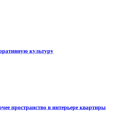
поративную культуру
очее пространство в интерьере квартиры