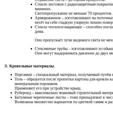
Cтекло листовое с радиозащитным покрытием
машинах.
Светопропускание не меньше 70 процентов.
Армированное – изготавливают на поточных
несёт на себе гладкую узорную линию повер
Cтекло теплопоглащающее – способно погла
дома.
Оно пропускает лучи видимого света не мен
Cтеклянные трубы – изготавливают из обык
Они могут выдерживать давление до двух ме
В.
Кровельные материалы
.
Пергамин – специальный материал, получаемый путём 
Толь – образуется после пропитки картона для кровли
минеральным порошком.
Применяют его при устройстве крыш.
Рубероид – максимально знакомый строительный матери
Битумные черепичные листы – тоже принадлежат к чис
Возможны множество вариантов по цветвой гамме и ра