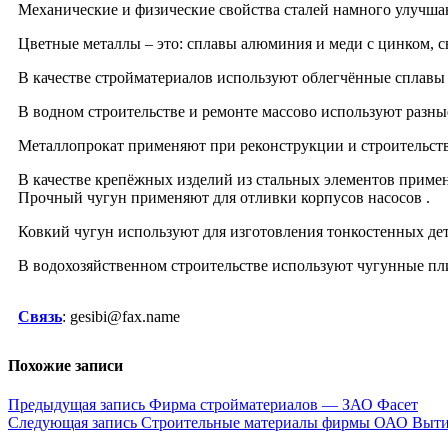
Механические и физические свойства сталей намного улучшаю
Цветные металлы – это: сплавы алюминия и меди с цинком, с
В качестве стройматериалов используют облегчённые сплавы н
В водном строительстве и ремонте массово используют разны
Металлопрокат применяют при реконструкции и строительств
В качестве крепёжных изделий из стальных элементов примен
Прочный чугун применяют для отливки корпусов насосов .
Ковкий чугун используют для изготовления тонкостенных дета
В водохозяйственном строительстве используют чугунные пл
Связь
: gesibi@fax.name
Похожие записи
Навигация
Предыдущая запись
Фирма стройматериалов — ЗАО Фасет
Следующая запись
Строительные материалы фирмы ОАО Выти
по