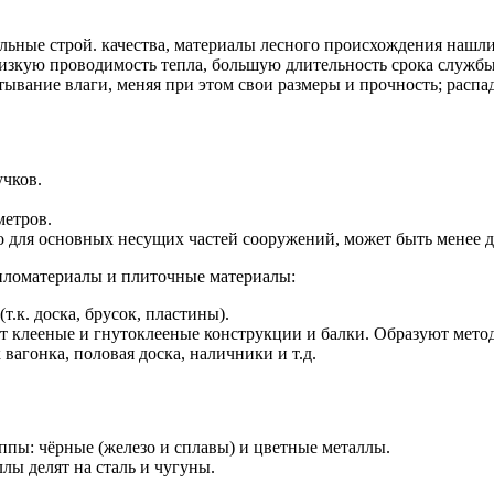
ельные строй. качества, материалы лесного происхождения нашл
низкую проводимость тепла, большую длительность срока службы
тывание влаги, меняя при этом свои размеры и прочность; распада
учков.
метров.
о для основных несущих частей сооружений, может быть менее д
пиломатериалы и плиточные материалы:
.к. доска, брусок, пластины).
клееные и гнутоклееные конструкции и балки. Образуют метод
вагонка, половая доска, наличники и т.д.
ппы: чёрные (железо и сплавы) и цветные металлы.
лы делят на сталь и чугуны.