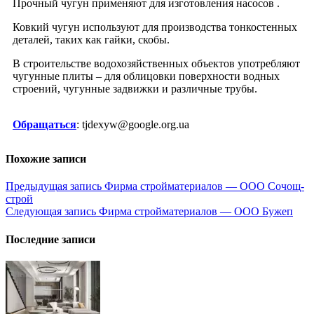
Прочный чугун применяют для изготовления насосов .
Ковкий чугун используют для производства тонкостенных
деталей, таких как гайки, скобы.
В строительстве водохозяйственных объектов употребляют
чугунные плиты – для облицовки поверхности водных
строений, чугунные задвижки и различные трубы.
Обращаться
: tjdexyw@google.org.ua
Похожие записи
Навигация
Предыдущая запись
Фирма стройматериалов — ООО Сочощ-
строй
по
Следующая запись
Фирма стройматериалов — ООО Бужеп
записям
Последние записи