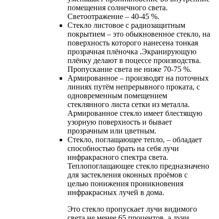
помещения солнечного света.
Светоотражение – 40-45 %.
Cтекло листовое с радиозащитным
покрытием – это обыкновенное стекло, на
поверхность которого нанесена тонкая
прозрачная плёночка .Экранирующую
плёнку делают в поцессе производства.
Пропускание света не ниже 70-75 %.
Армированное – производят на поточных
линиях путём непрерывного проката, с
одновременным помещением
стеклянного листа сетки из металла.
Армированное стекло имеет блестящую
узорную поверхность и бывает
прозрачным или цветным.
Стекло, поглащающее тепло, – обладает
способностью брать на себя лучи
инфракрасного спектра света.
Теплопоглащающее стекло предназначено
для застекления оконных проёмов с
целью понижения проникновения
инфракрасных лучей в дома.
Это стекло пропускает лучи видимого
света не менее 65 процентов, а лучи