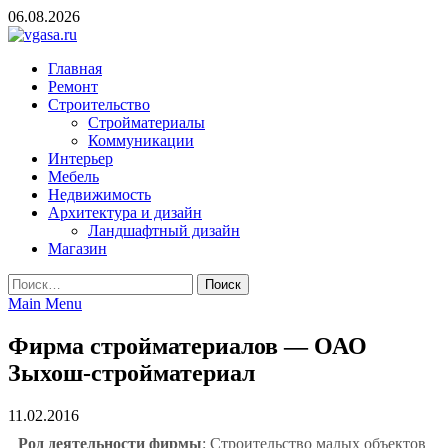
Skip
06.08.2026
to
content
vgasa.ru
Строительный журнал. Всё о строительстве и ремонтах
Главная
Ремонт
Строительство
Стройматериалы
Коммуникации
Интерьер
Мебель
Недвижимость
Архитектура и дизайн
Ландшафтный дизайн
Магазин
Найти:
Main Menu
Фирма стройматериалов — ОАО
Зыхош-стройматериал
11.02.2016
Род деятельности фирмы
: Строительство малых объектов