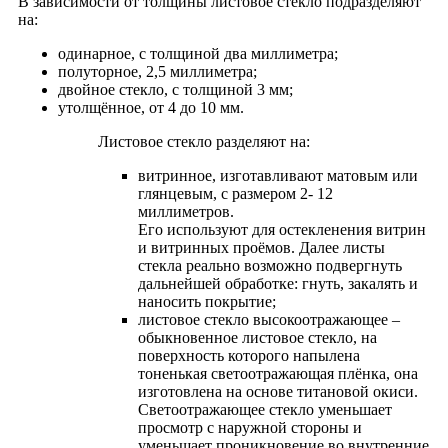
В зависимости от толщины листовое стекло подразделяют
на:
одинарное, с толщиной два миллиметра;
полуторное, 2,5 миллиметра;
двойное стекло, с толщиной 3 мм;
утолщённое, от 4 до 10 мм.
Листовое стекло разделяют на:
витринное, изготавливают матовым или
глянцевым, с размером 2- 12
миллиметров.
Его используют для остекленения витрин
и витринных проёмов. Далее листы
стекла реально возможно подвергнуть
дальнейшей обработке: гнуть, закалять и
наносить покрытие;
листовое стекло высокоотражающее –
обыкновенное листовое стекло, на
поверхность которого напылена
тоненькая светоотражающая плёнка, она
изготовлена на основе титановой окиси.
Светоотражающее стекло уменьшает
просмотр с наружной стороны и
уменьшает проникновение во внутренние