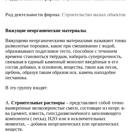
Род деятельности фирмы
: Строительство малых объектов
Вяжущие неорганические материалы
.
Вяжущими неорганическими материалами называют тонко
размолотые порошки, какие при смешивании с водой,
образовывают податливое тесто, способное с течением
времени становиться твёрдым, набирать суперпрочность,
связывая в единый каменный монолит введённые в его
состав добавки, в основном, вещества, такие как песок,
щебень, образуя таким образом иск. камень наподобие
песчаника.
В эту группу входят:
А.
Строительные растворы
– представляют собой точно
вымеренные мелкозернистые смеси, состоящие из неорг. в-
ва (цемент, известь, гипс),размельчённого заполняющего
компонента ( песка), Н2О или в исключительных
моментах, – добавок неорганических или органических
веществ.