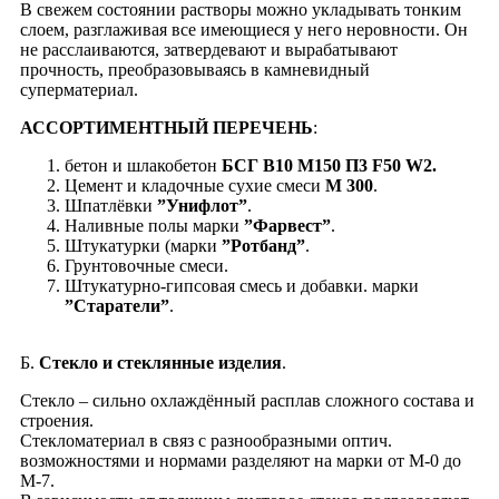
В свежем состоянии растворы можно укладывать тонким
слоем, разглаживая все имеющиеся у него неровности. Он
не расслаиваются, затвердевают и вырабатывают
прочность, преобразовываясь в камневидный
суперматериал.
АССОРТИМЕНТНЫЙ ПЕРЕЧЕНЬ
:
бетон и шлакобетон
БСГ B10 M150 П3 F50 W2.
Цемент и кладочные сухие смеси
М 300
.
Шпатлёвки
”Унифлот”
.
Наливные полы марки
”Фарвест”
.
Штукатурки (марки
”Ротбанд”
.
Грунтовочные смеси.
Штукатурно-гипсовая смесь и добавки. марки
”Старатели”
.
Б.
Стекло и стеклянные изделия
.
Cтекло – сильно охлаждённый расплав сложного состава и
строения.
Стекломатериал в связ с разнообразными оптич.
возможностями и нормами разделяют на марки от М-0 до
М-7.