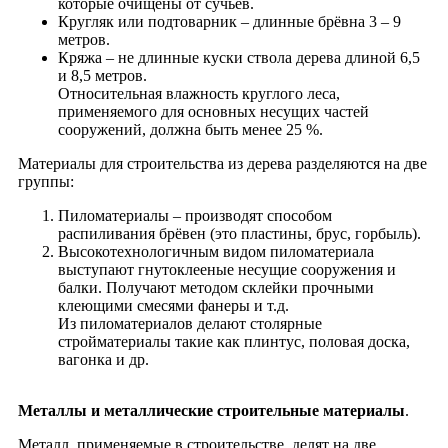
которые очищены от сучьев.
Кругляк или подтоварник – длинные брёвна 3 – 9
метров.
Кряжа – не длинные куски ствола дерева длиной 6,5
и 8,5 метров.
Относительная влажность круглого леса,
применяемого для основных несущих частей
сооружений, должна быть менее 25 %.
Материалы для строительства из дерева разделяются на две
группы:
Пиломатериалы – производят способом
распиливания брёвен (это пластины, брус, горбыль).
Высокотехнологичным видом пиломатериала
выступают гнутоклееные несущие сооружения и
балки. Получают методом склейки прочными
клеющими смесями фанеры и т.д.
Из пиломатериалов делают столярные
стройматериалы такие как плинтус, половая доска,
вагонка и др.
Металлы и металлические строительные материалы
.
Металл, применяемые в строительстве, делят на две