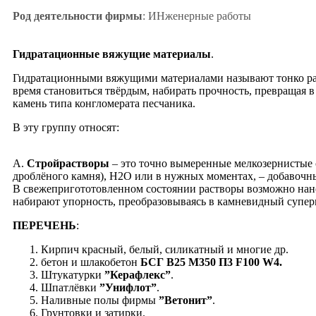
Род деятельности фирмы
: ИНженерные работы
Гидратационные вяжущие материалы
.
Гидратационными вяжущими материалами называют тонко разм
время становиться твёрдым, набирать прочность, превращая в
камень типа конгломерата песчаника.
В эту группу относят:
А.
Стройрастворы
– это точно вымеренные мелкозернистые с
дроблёного камня), Н2О или в нужных моментах, – добавочн
В свежепригототовленном состоянии растворы возможно нано
набирают упорность, преобразовываясь в камневидный супер
ПЕРЕЧЕНЬ
:
Кирпич красный, белый, силикатный и многие др.
бетон и шлакобетон
БСГ В25 М350 П3 F100 W4.
Штукатурки
”Керафлекс”
.
Шпатлёвки
”Унифлот”
.
Наливные полы фирмы
”Ветонит”
.
Грунтовки и затирки.