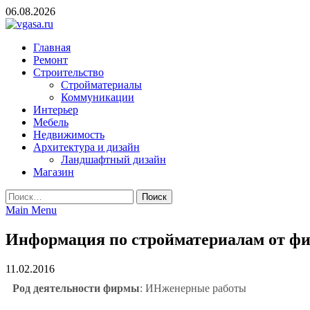
Skip
06.08.2026
to
content
vgasa.ru
Строительный журнал. Всё о строительстве и ремонтах
Главная
Ремонт
Строительство
Стройматериалы
Коммуникации
Интерьер
Мебель
Недвижимость
Архитектура и дизайн
Ландшафтный дизайн
Магазин
Найти:
Main Menu
Информация по стройматериалам от ф
11.02.2016
Род деятельности фирмы
: ИНженерные работы