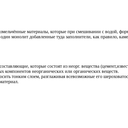
ельчённые материалы, которые при смешивании с водой, формир
 один монолит добавленные туда заполнители, как правило, камен
оставляющие, которые состоят из неорг. вещества (цемент,изве
ых компонентов неорганических или органических веществ.
сить тонким слоем, разглаживая всевозможные его шероховатос
материал.