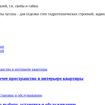
ей, т.к. скобы и гайки.
ы чугуна – для отделки стен гидротехнических строений, задви
жиг
рой
очее пространство в интерьере квартиры
о выбору, установке и обслуживанию