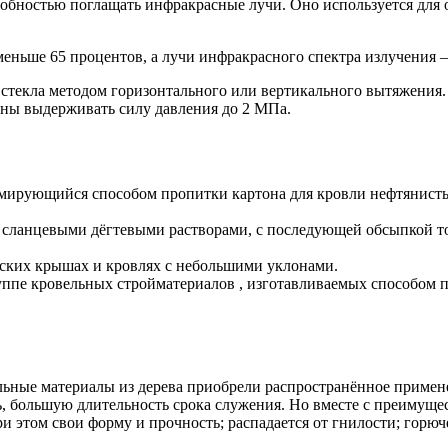
собностью поглащать инфракрасные лучи. Оно используется для
еньше 65 процентов, а лучи инфракрасного спектра излучения –
стекла методом горизонтального или вертикального вытяжения. Д
бны выдерживать силу давления до 2 МПа.
рмирующийся способом пропитки картона для кровли нефтянист
 сланцевыми дёгтевыми растворами, с последующей обсыпкой т
оских крышах и кровлях с небольшими уклонами.
ппе кровельных стройматериалов , изготавливаемых способом 
льные материалы из дерева приобрели распространённое примене
 большую длительность срока служения. Но вместе с преимуществ
и этом свои форму и прочность; распадается от гнилости; горюч