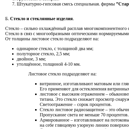
Штукатурно-гипсовая смесь специальная. фирмы
”Стар
Б.
Стекло и стеклянные изделия
.
Cтекло – сильно охлаждённый расплав многокомпонентного с
Стекло в связ с многообразными оптическими нормируемыми 
От толщины листовое стекло подразделяют на:
одинарное стекло, с толщиной два мм;
полуторное стекло, 2,5 мм;
двойное, 3 мм;
утолщённое, толщиной 4-10 мм.
Листовое стекло подразделяют на:
витринное, изготавливают матовым или глян
Его применяют для остекленения витринных 
листовое с высоким отражением – обыкновен
титана. Это стекло снижает просмотр снару
Светоотражение – сорок процентов.
Cтекло листовое радиозащитное – это обычно
Пропускание света не меньше 70 процентов.
Армированное – изготавливают на потоковы
на себе глянцевую узорную линию поверхно