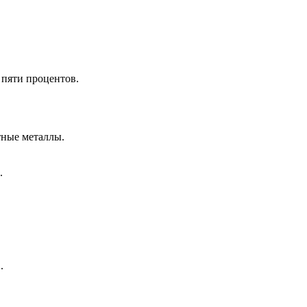
 пяти процентов.
тные металлы.
.
.