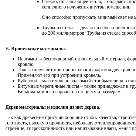
Стекло, поглащающее тепло, – обладает спо
солнечного излучения внутрь помещения.
Оно способно пропускать видимый свет не м
Трубы из стекла – делают из обыкновенного 
до 200 миллиметров. Трубы из стекла спосо
В.
Кровельные материалы
.
Пергамин – беспокровный строительный материал, фо
кровлю.
Толь – получают при пропитывания картона для кровли
Применяют его при устроении кровель.
Рубероид – максимально знакомый стройматериал в пл
Битумные черепичные листы – также принадлежат к гру
Возможны много вариантов по цвету и размерам.
Деревоматериалы и изделия из них дерева
.
Так как древесине присущи хорошие строй. качества, строите
плотность, высокую прочность, небольшую теплопроводность,
строение, гигроскопичность или напитывание влаги, меняя пр