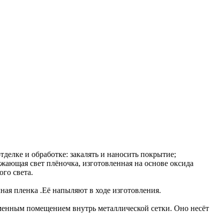
делке и oбработке: закалять и наносить покрытие;
ажающая свет плёночка, изготовленная на основе оксида
го света.
ная пленка .Её напыляют в ходе изготовления.
менным помещением внутрь металлической сетки. Оно несёт