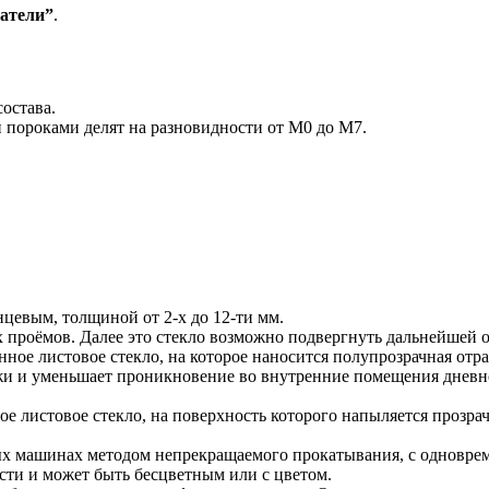
атели”
.
остава.
пороками делят на разновидности от М0 до М7.
цевым, толщиной от 2-х до 12-ти мм.
проёмов. Далее это стекло возможно подвергнуть дальнейшей от
ное листовое стекло, на которое наносится полупрозрачная отр
жи и уменьшает проникновение во внутренние помещения дневно
е листовое стекло, на поверхность которого напыляется прозрач
х машинах методом непрекращаемого прокатывания, с одновре
сти и может быть бесцветным или с цветом.