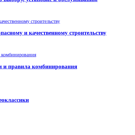
опасному и качественному строительству
еи и правила комбинирования
неоклассики