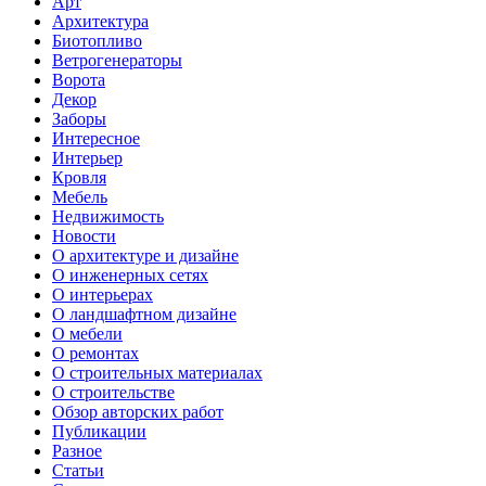
Арт
Архитектура
Биотопливо
Ветрогенераторы
Ворота
Декор
Заборы
Интересное
Интерьер
Кровля
Мебель
Недвижимость
Новости
О архитектуре и дизайне
О инженерных сетях
О интерьерах
О ландшафтном дизайне
О мебели
О ремонтах
О строительных материалах
О строительстве
Обзор авторских работ
Публикации
Разное
Статьи