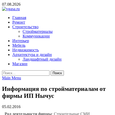
Skip
07.08.2026
to
content
vgasa.ru
Строительный журнал. Всё о строительстве и ремонтах
Главная
Ремонт
Строительство
Стройматериалы
Коммуникации
Интерьер
Мебель
Недвижимость
Архитектура и дизайн
Ландшафтный дизайн
Магазин
Найти:
Main Menu
Информация по стройматериалам от
фирмы ИП Нычус
05.02.2016
Род деятельности фирмы
: Строительные СМИ