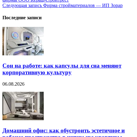
по
Следующая запись
Фирма стройматериалов — ИП Зорар
записям
Последние записи
Сон на работе: как капсулы для сна меняют
корпоративную культуру
06.08.2026
Домашний офис: как обустроить эстетичное и