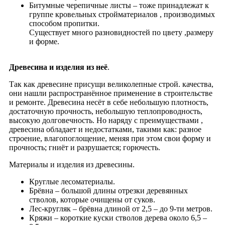
Битумные черепичные листы – тоже принадлежат к
группе кровельных стройматериалов , производимых
способом пропитки.
Существует много разновидностей по цвету ,размеру
и форме.
Древесина и изделия из неё
.
Так как древесине присущи великолепные строй. качества,
они нашли распространённое применение в строительстве
и ремонте. Древесина несёт в себе небольшую плотность,
достаточную прочность, небольшую теплопроводность,
высокую долговечность. Но наряду с преимуществами ,
древесина обладает и недостатками, такими как: разное
строение, влагопоглощение, меняя при этом свои форму и
прочность; гниёт и разрушается; горючесть.
Материалы и изделия из древесины.
Круглые лесоматериалы.
Брёвна – большой длины отрезки деревянных
стволов, которые очищены от суков.
Лес-кругляк – брёвна длиной от 2,5 – до 9-ти метров.
Кряжи – короткие куски cтволов дерева около 6,5 –