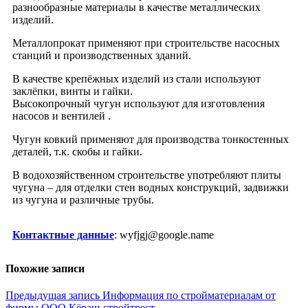
разнообразные материалы в качестве металлических
изделий.
Металлопрокат применяют при строительстве насосных
станций и производственных зданий.
В качестве крепёжных изделий из стали используют
заклёпки, винты и гайки.
Высокопрочный чугун используют для изготовления
насосов и вентилей .
Чугун ковкий применяют для производства тонкостенных
деталей, т.к. скобы и гайки.
В водохозяйственном строительстве употребляют плиты
чугуна – для отделки стен водных конструкций, задвижки
из чугуна и различные трубы.
Контактные данные
: wyfjgj@google.name
Похожие записи
Навигация
Предыдущая запись
Информация по стройматериалам от
фирмы ООО Кёращ-стройтрест