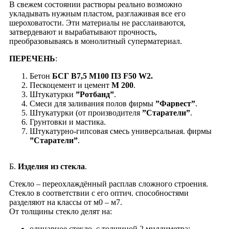
В свежем состоянии растворы реально возможно
укладывать нужным пластом, разглаживая все его
шероховатости. Эти материалы не расслаиваются,
затвердевают и вырабатывают прочность,
преобразовываясь в монолитный суперматериал.
ПЕРЕЧЕНЬ
:
Бетон
БСГ В7,5 М100 П3 F50 W2.
Пескоцемент и цемент
М 200
.
Штукатурки
”Ротбанд”
.
Смеси для заливания полов фирмы
”Фарвест”
.
Штукатурки (от производителя
”Старатели”
.
Грунтовки и мастика.
Штукатурно-гипсовая смесь универсальная. фирмы
”Старатели”
.
Б.
Изделия из стекла
.
Cтекло – переохлаждённый расплав сложного строения.
Стекло в соответствии с его оптич. способностями
разделяют на классы от м0 – м7.
От толщины стекло делят на:
одинарное стекло, с толщиной 2 миллиметра;