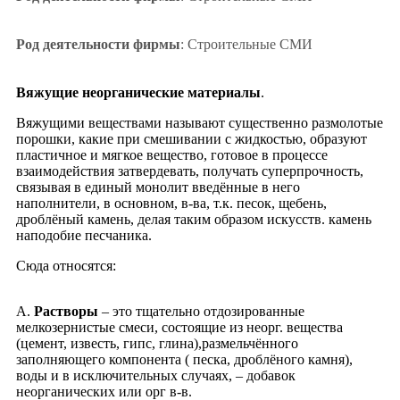
Род деятельности фирмы
: Строительные СМИ
Вяжущие неорганические материалы
.
Вяжущими веществами называют существенно размолотые
порошки, какие при смешивании с жидкостью, образуют
пластичное и мягкое вещество, готовое в процессе
взаимодействия затвердевать, получать суперпрочность,
связывая в единый монолит введённые в него
наполнители, в основном, в-ва, т.к. песок, щебень,
дроблёный камень, делая таким образом искусств. камень
наподобие песчаника.
Cюда относятся:
А.
Растворы
– это тщательно отдозированные
мелкозернистые смеси, состоящие из неорг. вещества
(цемент, известь, гипс, глина),размельчённого
заполняющего компонента ( песка, дроблёного камня),
воды и в исключительных случаях, – добавок
неорганических или орг в-в.