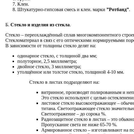
Клеи.
Штукатурно-гипсовая смесь и клеи. марки
”Ротбанд”
.
Б.
Стекло и изделия из стекла
.
Cтекло – переохлаждённый сплав многокомпонентного строе
Стекломатериал в связ с его оптическими нормируемыми пор
В зависимости от толщины стекло делят на:
одинарное стекло, с толщиной два мм;
полуторное, 2,5 миллиметра;
двойное стекло, 3 миллиметра;
утолщённое или толстое стекло, толщиной 4-10 мм.
Стекло в листах подразделяют на:
витринное, производят полированным и неп
Это стекло используют с целью остекленени
листовое стекло высокоотражающее – обычно
титана. Светоотражающее стекло значительн
Светоотражение – до сорока %.
Радиозащитное стекло в листах – это обыкно
Пропускание света не ниже 65-70 %.
Армированное стекло – изготавливают на п