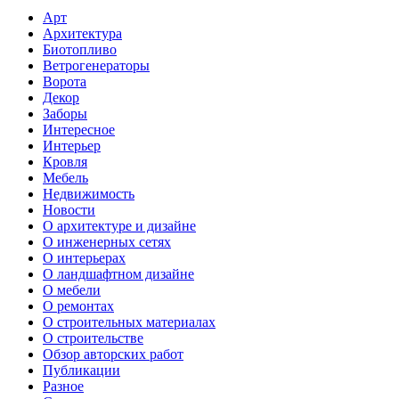
Арт
Архитектура
Биотопливо
Ветрогенераторы
Ворота
Декор
Заборы
Интересное
Интерьер
Кровля
Мебель
Недвижимость
Новости
О архитектуре и дизайне
О инженерных сетях
О интерьерах
О ландшафтном дизайне
О мебели
О ремонтах
О строительных материалах
О строительстве
Обзор авторских работ
Публикации
Разное