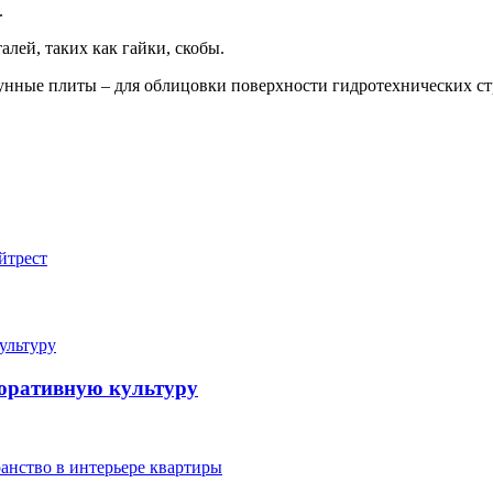
.
лей, таких как гайки, скобы.
унные плиты – для облицовки поверхности гидротехнических стр
йтрест
поративную культуру