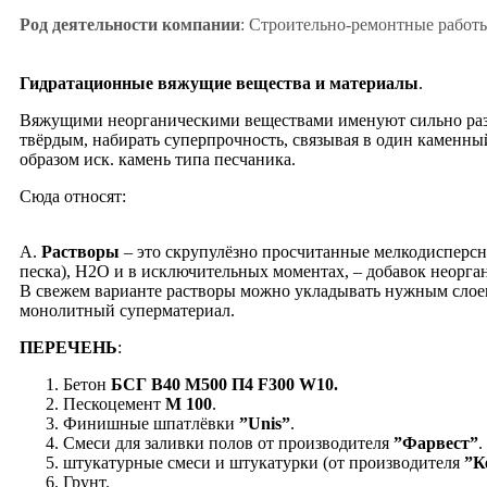
Род деятельности компании
: Строительно-ремонтные работ
Гидратационные вяжущие вещества и материалы
.
Вяжущими неорганическими веществами именуют сильно размо
твёрдым, набирать суперпрочность, связывая в один каменный
образом иск. камень типа песчаника.
Cюда относят:
А.
Растворы
– это скрупулёзно просчитанные мелкодисперсн
песка), Н2О и в исключительных моментах, – добавок неорга
В свежем варианте растворы можно укладывать нужным слоем
монолитный суперматериал.
ПЕРЕЧЕНЬ
:
Бетон
БСГ В40 М500 П4 F300 W10.
Пескоцемент
М 100
.
Финишные шпатлёвки
”Unis”
.
Смеси для заливки полов от производителя
”Фарвест”
.
штукатурные смеси и штукатурки (от производителя
”К
Грунт.