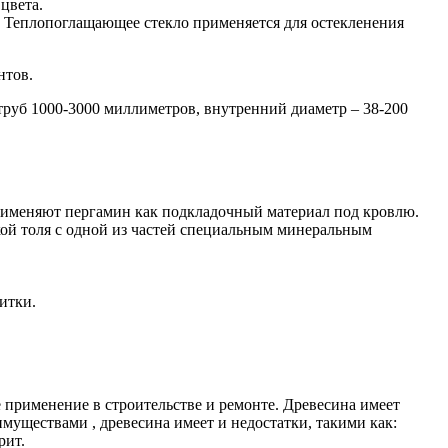
цвета.
. Теплопоглащающее стекло применяется для остекленения
нтов.
труб 1000-3000 миллиметров, внутренний диаметр – 38-200
именяют пергамин как подкладочный материал под кровлю.
кой толя с одной из частей специальным минеральным
итки.
 применение в строительстве и ремонте. Древесина имеет
уществами , древесина имеет и недостатки, такими как:
рит.