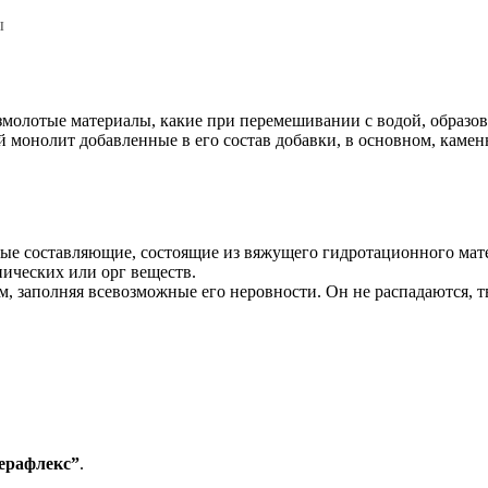
ы
лотые материалы, какие при перемешивании с водой, образовыв
 монолит добавленные в его состав добавки, в основном, каменн
ые составляющие, состоящие из вяжущего гидротационного матер
нических или орг веществ.
, заполняя всевозможные его неровности. Он не распадаются, т
ерафлекс”
.