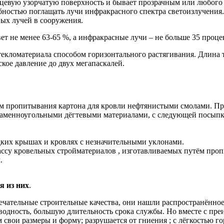
янцевую узорчатую поверхность и бывает прозрачным или любого 
бностью поглащать лучи инфракрасного спектра светоизлучения
ых лучей в сооружения.
ет не менее 63-65 %, а инфракрасные лучи – не больше 35 проце
текломатериала способом горизонтального растягивания. Длина 
ое давление до двух мегапаскалей.
м пропитывания картона для кровли нефтянистыми смолами. Пр
и каменноугольными дёгтевыми материалами, с следующей посып
дких крышах и кровлях с незначительными уклонами.
ссу кровельных стройматериалов , изготавливаемых путём проп
.
я из них
.
чательные строительные качества, они нашли распространённое
дность, большую длительность срока службы. Но вместе с преим
 свои размеры и форму; разрушается от гниения ; с лёгкостью го