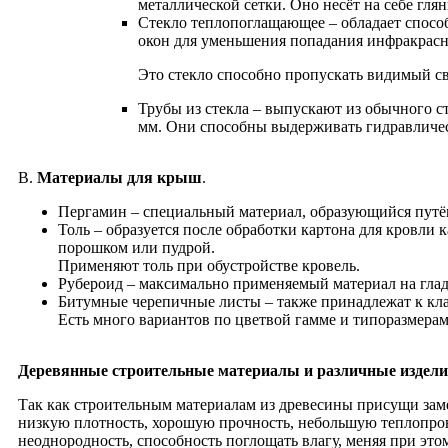
металлической сетки. Оно несёт на себе гл
Cтекло теплопоглащающее – обладает спосо
окон для уменьшения попадания инфракрасн
Это стекло способно пропускать видимый св
Трубы из стекла – выпускают из обычного с
мм. Они способны выдерживать гидравлическ
В.
Материалы для крыш
.
Пергамин – специальный материал, образующийся путё
Толь – образуется после обработки картона для кровл
порошком или пудрой.
Применяют толь при обустройстве кровель.
Рубероид – максимально применяемый материал на гла
Битумные черепичные листы – также принадлежат к кла
Есть много вариантов по цветвой гамме и типоразмерам
Деревянные строительные материалы и различные издели
Так как строительным материалам из древесины присущи заме
низкую плотность, хорошую прочность, небольшую теплопрово
неоднородность, способность поглощать влагу, меняя при этом