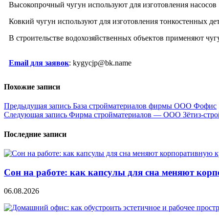
Высокопрочный чугун используют для изготовления насосов 
Ковкий чугун используют для изготовления тонкостенных дета
В строительстве водохозяйственных объектов применяют чуг
Email для заявок
: kygycjp@bk.name
Похожие записи
Навигация
Предыдущая запись
База стройматериалов фирмы ООО Фофис
Следующая запись
Фирма стройматериалов — ООО Зётиз-стро
по
записям
Последние записи
Сон на работе: как капсулы для сна меняют кор
06.08.2026