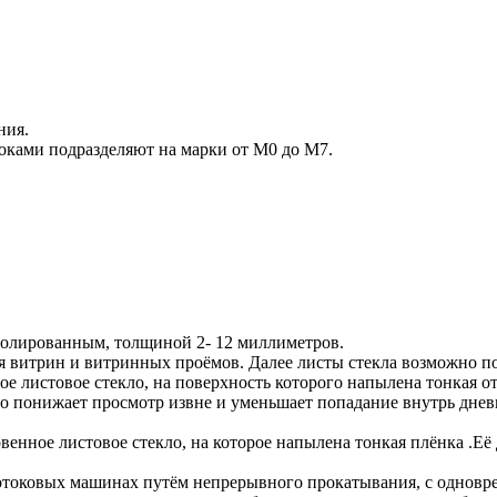
ния.
оками подразделяют на марки от М0 до М7.
олированным, толщиной 2- 12 миллиметров.
я витрин и витринных проёмов. Далее листы стекла возможно по
е листовое стекло, на поверхность которого напылена тонкая от
о понижает просмотр извне и уменьшает попадание внутрь дневн
венное листовое стекло, на которое напылена тонкая плёнка .Её
отоковых машинах путём непрерывного прокатывания, с одновр