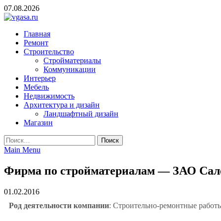
Skip
07.08.2026
to
content
vgasa.ru
Строительный журнал. Всё о строительстве и ремонтах
Главная
Ремонт
Строительство
Стройматериалы
Коммуникации
Интерьер
Мебель
Недвижимость
Архитектура и дизайн
Ландшафтный дизайн
Магазин
Найти:
Main Menu
Фирма по стройматериалам — ЗАО Сал
01.02.2016
Род деятельности компании
: Строительно-ремонтные работ