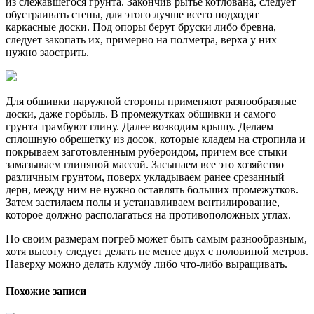
из слежавшегося грунта. Закончив рытье котлована, следует
обустраивать стены, для этого лучше всего подходят
каркасные доски. Под опоры берут бруски либо бревна,
следует закопать их, примерно на полметра, верха у них
нужно заострить.
Для обшивки наружной стороны применяют разнообразные
доски, даже горбыль. В промежутках обшивки и самого
грунта трамбуют глину. Далее возводим крышу. Делаем
сплошную обрешетку из досок, которые кладем на стропила и
покрываем заготовленным рубероидом, причем все стыки
замазываем глиняной массой. Засыпаем все это хозяйство
различным грунтом, поверх укладываем ранее срезанный
дерн, между ним не нужно оставлять больших промежутков.
Затем застилаем полы и устанавливаем вентилирование,
которое должно располагаться на противоположных углах.
По своим размерам погреб может быть самым разнообразным,
хотя высоту следует делать не менее двух с половиной метров.
Наверху можно делать клумбу либо что-либо выращивать.
Похожие записи