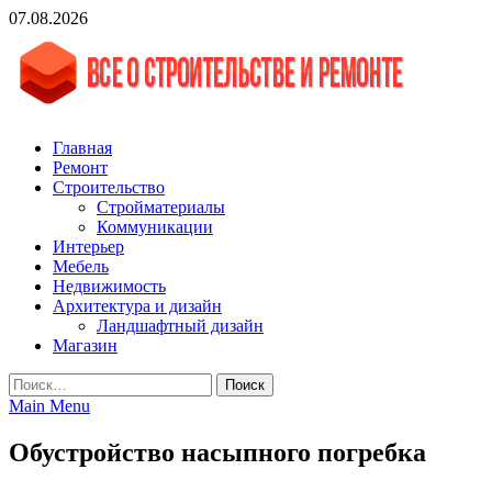
Skip
07.08.2026
to
content
vgasa.ru
Строительный журнал. Всё о строительстве и ремонтах
Главная
Ремонт
Строительство
Стройматериалы
Коммуникации
Интерьер
Мебель
Недвижимость
Архитектура и дизайн
Ландшафтный дизайн
Магазин
Найти:
Main Menu
Обустройство насыпного погребка