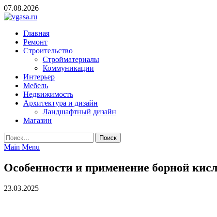
Skip
07.08.2026
to
content
vgasa.ru
Строительный журнал. Всё о строительстве и ремонтах
Главная
Ремонт
Строительство
Стройматериалы
Коммуникации
Интерьер
Мебель
Недвижимость
Архитектура и дизайн
Ландшафтный дизайн
Магазин
Найти:
Main Menu
Особенности и применение борной кис
23.03.2025