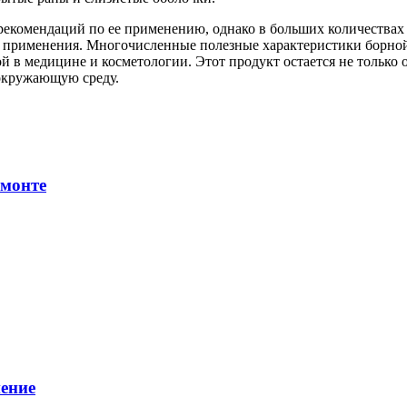
екомендаций по ее применению, однако в больших количествах о
р применения. Многочисленные полезные характеристики борной
 в медицине и косметологии. Этот продукт остается не только 
 окружающую среду.
емонте
ение