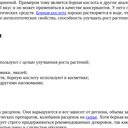
динений. Примером тому является борная кислота и другие ана
 вкус и он может применяться в качестве консервантов. У него 
тических средств.
Борная кислота
хорошо растворяется в воде, ч
 антисептические свойства, способность улучшать рост растен
ы
используют с целью улучшения роста растений;
мики, эмалей;
тв, борную кислоту используют в косметике;
и другими насекомыми;
асценок. Они варьируются и все зависит от региона, объема за
ических препаратов, колебания расценок на
сырье
. Хотя борная 
дует строго придерживаться рекомендованных дозировок, так ка
рытые раны и слизистые оболочки.