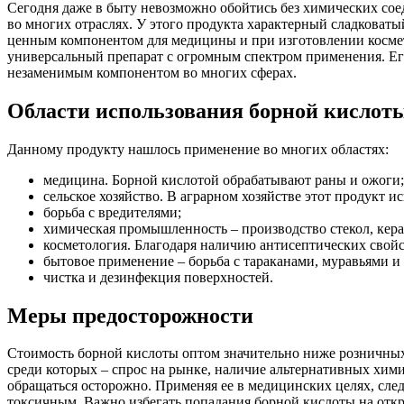
Сегодня даже в быту невозможно обойтись без химических сое
во многих отраслях. У этого продукта характерный сладковатый
ценным компонентом для медицины и при изготовлении косме
универсальный препарат с огромным спектром применения. Его
незаменимым компонентом во многих сферах.
Области использования борной кислот
Данному продукту нашлось применение во многих областях:
медицина. Борной кислотой обрабатывают раны и ожоги;
сельское хозяйство. В аграрном хозяйстве этот продукт 
борьба с вредителями;
химическая промышленность – производство стекол, кера
косметология. Благодаря наличию антисептических свойс
бытовое применение – борьба с тараканами, муравьями 
чистка и дезинфекция поверхностей.
Меры предосторожности
Стоимость борной кислоты оптом значительно ниже розничных р
среди которых – спрос на рынке, наличие альтернативных хим
обращаться осторожно. Применяя ее в медицинских целях, сле
токсичным. Важно избегать попадания борной кислоты на отк