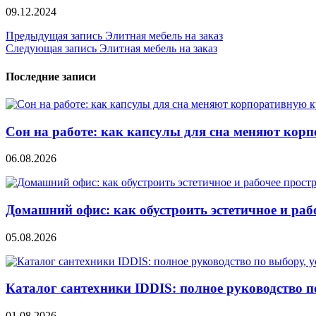
09.12.2024
Навигация
Предыдущая запись
Элитная мебель на заказ
Следующая запись
Элитная мебель на заказ
по
записям
Последние записи
Сон на работе: как капсулы для сна меняют кор
06.08.2026
Домашний офис: как обустроить эстетичное и раб
05.08.2026
Каталог сантехники IDDIS: полное руководство п
01.08.2026