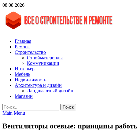
Skip
08.08.2026
to
content
vgasa.ru
Строительный журнал. Всё о строительстве и ремонтах
Главная
Ремонт
Строительство
Стройматериалы
Коммуникации
Интерьер
Мебель
Недвижимость
Архитектура и дизайн
Ландшафтный дизайн
Магазин
Найти:
Main Menu
Вентиляторы осевые: принципы работ