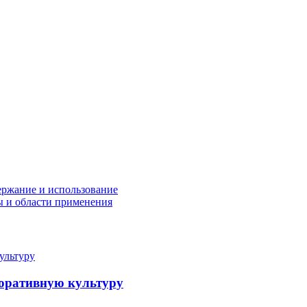
ержание и использование
 и области применения
поративную культуру