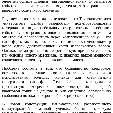
энергией больше ширины «запрещенной зоны». В результате
избыток энергии теряется в виде тепла, что ограничивает
выработку солнечного элемента.
Еще несколько лет назад исследователи из Технологического
университета Делфта разработали полупроводниковый
материал в виде небольших сфер, которые собирают
избыточную энергию фотонов и позволяют дополнительным
электронам перепрыгнуть через «запрещенную зону». Эти
наносферы, так называемые квантовые точки, имеют диаметр
всего одной десятитысячной части человеческого волоса.
Однако, несмотря на всю теоретическую привлекательность
применения нового материала, на практике выход мощности
солнечного элемента увеличивался ненамного.
Проблема состояла в том, что большинство электронов
остаются в «ловушке» своих квантовых точек из-за
использования больших молекул для стабилизации
поверхности наносфер. Эти большие молекулы и
препятствуют «перескакиванию» электронов с одной
квантовой точки на другую и, как следствие, образованию
свободного потока электронов (электрического тока).
В новой конструкции наноматериала, разработанного
международной командой ученых, большие молекулы