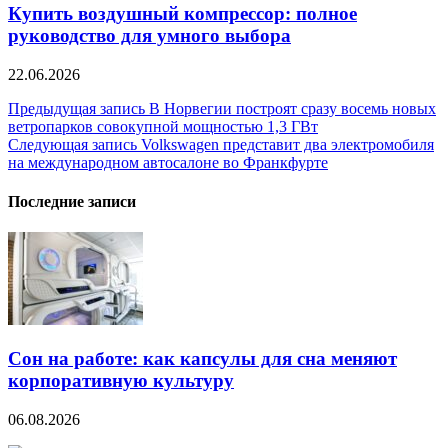
Купить воздушный компрессор: полное
руководство для умного выбора
22.06.2026
Навигация
Предыдущая запись
В Норвегии построят сразу восемь новых
ветропарков совокупной мощностью 1,3 ГВт
по
Следующая запись
Volkswagen представит два электромобиля
записям
на международном автосалоне во Франкфурте
Последние записи
Сон на работе: как капсулы для сна меняют
корпоративную культуру
06.08.2026