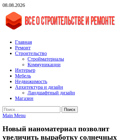
Skip
08.08.2026
to
content
vgasa.ru
Строительный журнал. Всё о строительстве и ремонтах
Главная
Ремонт
Строительство
Стройматериалы
Коммуникации
Интерьер
Мебель
Недвижимость
Архитектура и дизайн
Ландшафтный дизайн
Магазин
Найти:
Main Menu
Новый наноматериал позволит
увеличить выработку солнечных