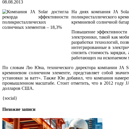
08.08.2013
На днях компания JA Sola
поликристаллического кремн
кремниевой солнечной батар
Повышение эффективности с
электроники, такой как моб
разработки технологий, поз
интегрированные в электрич
снизить стоимость зарядки, 
работающих на ископаемом 
По словам Лю Юна, технического директора компании JA Sol
кремниевом солнечном элементе, представляет собой значи
установки за ватт». Также Юн добавил, что компания намер
промышленном масштабе. Стоит отметить, что в 2012 году JA
долларов США.
{social}
Похожие записи