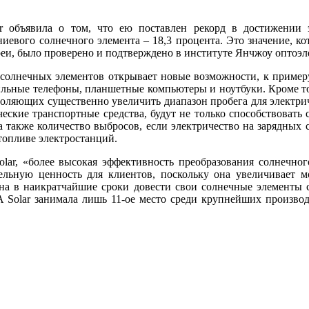
r объявила о том, что ею поставлен рекорд в достижении 
иевого солнечного элемента – 18,3 процента. Это значение, к
еи, было проверено и подтверждено в институте Янчжоу оптоэ
олнечных элементов открывает новые возможности, к примеру,
ильные телефоны, планшетные компьютеры и ноутбуки. Кроме т
воляющих существенно увеличить диапазон пробега для электри
еские транспортные средства, будут не только способствовать
а также количество выбросов, если электричество на зарядных с
топливе электростанций.
ar, «более высокая эффективность преобразования солнечного
тельную ценность для клиентов, поскольку она увеличивает 
ена в наикратчайшие сроки довести свои солнечные элементы 
 Solar занимала лишь 11-ое место среди крупнейших производ