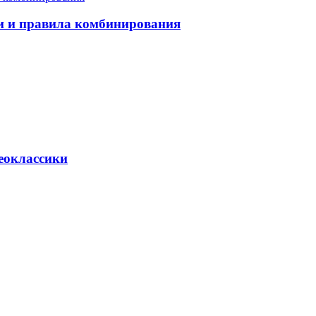
еи и правила комбинирования
неоклассики