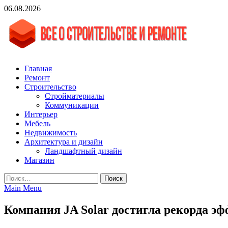
Skip
06.08.2026
to
content
vgasa.ru
Строительный журнал. Всё о строительстве и ремонтах
Главная
Ремонт
Строительство
Стройматериалы
Коммуникации
Интерьер
Мебель
Недвижимость
Архитектура и дизайн
Ландшафтный дизайн
Магазин
Найти:
Main Menu
Компания JA Solar достигла рекорда э