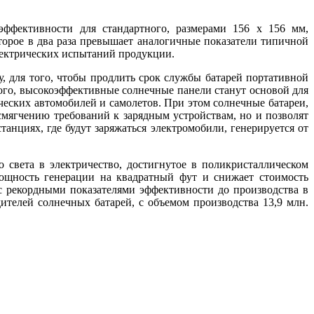
эффективности для стандартного, размерами 156 х 156 мм,
оторое в два раза превышает аналогичные показатели типичной
лектрических испытаний продукции.
 для того, чтобы продлить срок службы батарей портативной
ого, высокоэффективные солнечные панели станут основой для
ческих автомобилей и самолетов. При этом солнечные батареи,
 смягчению требований к зарядным устройствам, но и позволят
танциях, где будут заряжаться электромобили, генерируется от
 света в электричество, достигнутое в поликристаллическом
мощность генерации на квадратный фут и снижает стоимость
с рекордными показателями эффективности до производства в
ителей солнечных батарей, с объемом производства 13,9 млн.