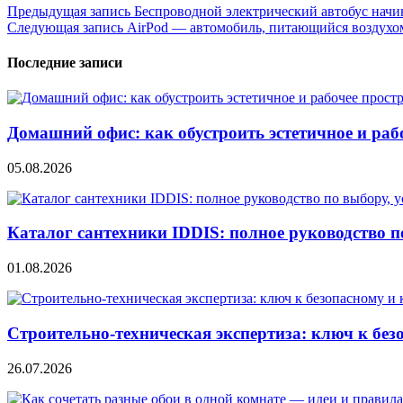
Навигация
Предыдущая запись
Беспроводной электрический автобус начи
Следующая запись
AirPod — автомобиль, питающийся воздухо
по
записям
Последние записи
Домашний офис: как обустроить эстетичное и раб
05.08.2026
Каталог сантехники IDDIS: полное руководство п
01.08.2026
Строительно‑техническая экспертиза: ключ к без
26.07.2026